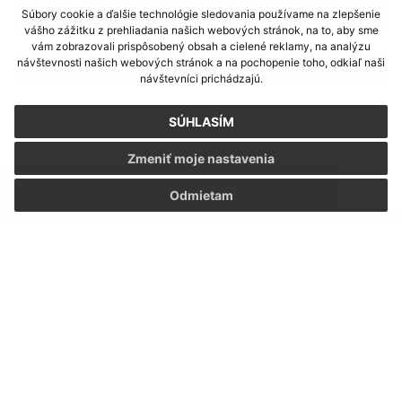
Súbory cookie a ďalšie technológie sledovania používame na zlepšenie
3
vášho zážitku z prehliadania našich webových stránok, na to, aby sme
vám zobrazovali prispôsobený obsah a cielené reklamy, na analýzu
návštevnosti našich webových stránok a na pochopenie toho, odkiaľ naši
>
návštevníci prichádzajú.
SÚHLASÍM
Zmeniť moje nastavenia
Je táto stránka užitočná?
Áno
Nie
Odmietam
Boli tieto 
Boli 
Našli ste na stránke chybu?
Napíšte nám
Napíšte nám:
Meno (povinné)
E-mailová adresa (povinné)