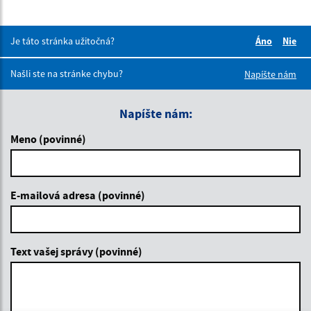
Je táto stránka užitočná?
Áno
Nie
Boli tieto 
Boli 
Našli ste na stránke chybu?
Napíšte nám
Napíšte nám:
Meno (povinné)
E-mailová adresa (povinné)
Text vašej správy (povinné)