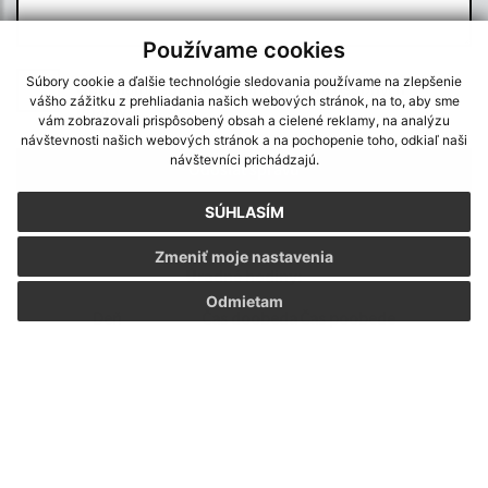
Používame cookies
Súbory cookie a ďalšie technológie sledovania používame na zlepšenie
Oboznámil som sa so
spracúvaním osobných
vášho zážitku z prehliadania našich webových stránok, na to, aby sme
údajov
vám zobrazovali prispôsobený obsah a cielené reklamy, na analýzu
návštevnosti našich webových stránok a na pochopenie toho, odkiaľ naši
Google reCaptcha Response
návštevníci prichádzajú.
Odoslať správu
SÚHLASÍM
Zmeniť moje nastavenia
Úradné hodiny:
Odmietam
Deň
Čas doobeda
Čas poobede
Pondelok:
07:30 - 12:00
13:00 - 15:00
Utorok:
07:30 - 12:00
13:00 - 15:00
Streda:
07:30 - 12:00
13:00 - 15:00
Štvrtok:
07:30 - 12:00
13:00 - 15:00
Piatok:
07:30 - 12:00
13:00 - 15:00