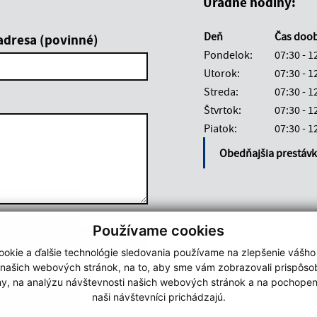
Úradné hodiny:
Deň
Čas doo
adresa (povinné)
Pondelok:
07:30 - 1
Utorok:
07:30 - 1
Streda:
07:30 - 1
Štvrtok:
07:30 - 1
Piatok:
07:30 - 1
Obedňajšia prestáv
Používame cookies
Google reCaptcha Response
Odoslať správu
okie a ďalšie technológie sledovania používame na zlepšenie vášho
 našich webových stránok, na to, aby sme vám zobrazovali prispôs
my, na analýzu návštevnosti našich webových stránok a na pochopeni
naši návštevníci prichádzajú.