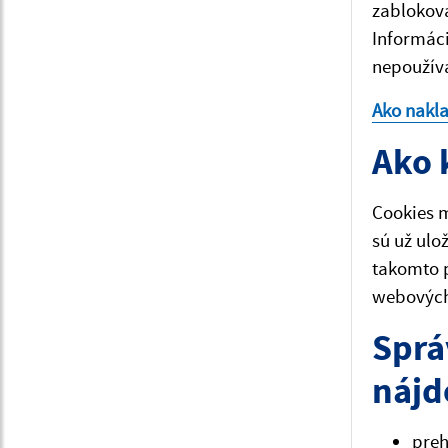
zablokova
Informáci
nepoužíva
Ako nakl
Ako 
Cookies m
sú už ulo
takomto 
webových 
Sprá
nájd
pre