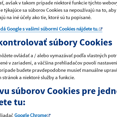
ť, avšak v takom prípade niektoré funkcie týchto webov
e týkajúce sa súborov Cookies sa nepoužívajú na to, aby 
jú na iné účely ako tie, ktoré sú tu popísané.
adá Google s vašimi súbormi Cookies nájdete
tu
.
kontrolovať súbory Cookies
ôžete ovládať a / alebo vymazávať podľa vlastných potri
žené v zariadení, a väčšina prehliadačov povolí nastaven
prípade budete pravdepodobne musieť manuálne upraviť 
stránok a niektoré služby a funkcie.
vu súborov Cookies pre jedn
ete tu:
hliadač
Google Chrome