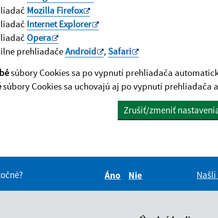
hliadač
Mozilla Firefox
hliadač
Internet Explorer
hliadač
Opera
lne prehliadače
Android
,
Safari
bé
súbory Cookies sa po vypnutí prehliadača automatic
é
súbory Cookies sa uchovajú aj po vypnutí prehliadača a
Zrušiť/zmeniť nastaveni
itočné?
Našli
Áno
Nie
Boli tieto informácie pre 
Boli tieto informáci