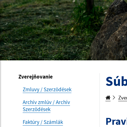
Súb
Zverejňovanie
Zmluvy / Szerzödések
Zve
Archív zmlúv / Archív
Szerzödések
Prav
Faktúry / Számlák