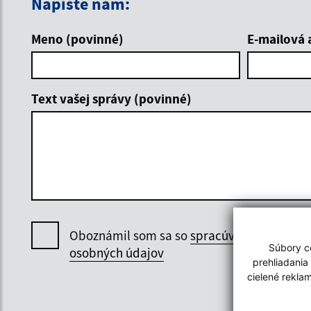
Napíšte nám:
Meno (povinné)
E-mailová 
Text vašej správy (povinné)
Oboznámil som sa so
spracúvaním
Súbory co
osobných údajov
prehliadania
cielené rekla