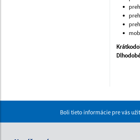
pre
pre
pre
mobi
Krátkodo
Dlhodob
Boli tieto informácie pre vás už