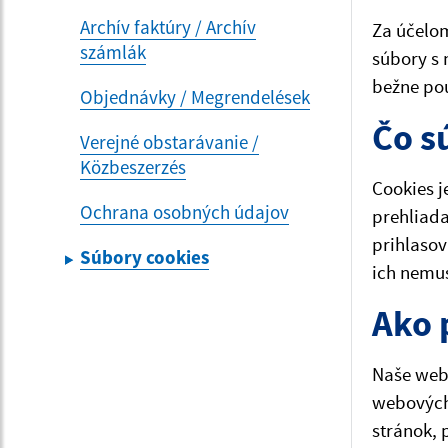
Archív faktúry / Archív
Za účelom
számlák
súbory s 
bežne pou
Objednávky / Megrendelések
Čo s
Verejné obstarávanie /
Közbeszerzés
Cookies j
Ochrana osobných údajov
prehliada
prihlasov
Súbory cookies
ich nemu
Ako 
Naše webo
webových
stránok, 