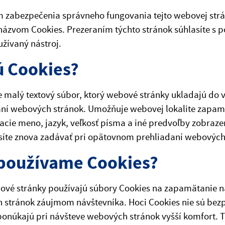
 zabezpečenia správneho fungovania tejto webovej strá
názvom Cookies. Prezeraním týchto stránok súhlasíte s p
žívaný nástroj.
ú Cookies?
e malý textový súbor, ktorý webové stránky ukladajú do 
ní webových stránok. Umožňuje webovej lokalite zapamä
acie meno, jazyk, veľkosť písma a iné predvoľby zobraze
síte znova zadávať pri opätovnom prehliadaní webových
používame Cookies?
vé stránky používajú súbory Cookies na zapamätanie na
 stránok záujmom návštevníka. Hoci Cookies nie sú be
ponúkajú pri návšteve webových stránok vyšší komfort. T