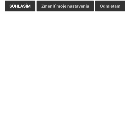
SÚHLASÍM
Zmeniť moje nastavenia
Odmietam
Rýchle odkazy:
Aktualiz
nku
Naša obec
27.07.2026 
História