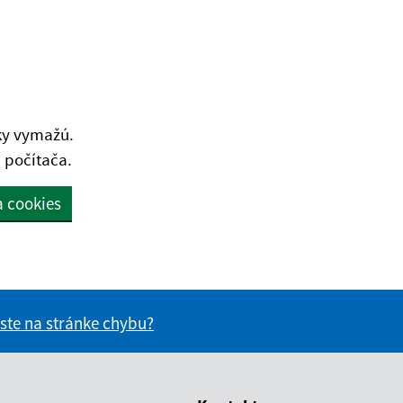
ky vymažú.
 počítača.
a cookies
 ste na stránke chybu?
vás užitočné?
e pre vás užitočné?