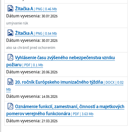
Žltačka A
| PNG | 0.46 Mb
Dátum vyvesenia:
30.07.2025
umývanie rúk
Žltačka A
| PNG | 0.54 Mb
Dátum vyvesenia:
30.07.2025
ako sa chrániť pred ochorením
Vyhlásenie času zvýšeného nebezpečenstva vzniku
požiaru
| PDF | 0.1 Mb
Dátum vyvesenia:
20.06.2025
20. ročník Európskeho imunizačného týždňa
| DOCX | 0.02
Mb
Dátum vyvesenia:
14.05.2025
Oznámenie funkcií, zamestnaní, činností a majetkových
pomerov verejného funkcionára
| PDF | 3.63 Mb
Dátum vyvesenia:
27.03.2025