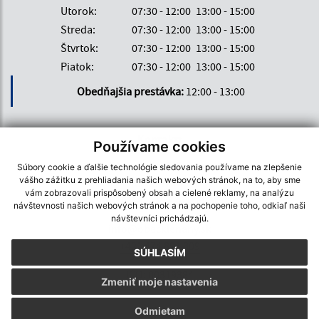
Utorok:
07:30 - 12:00
13:00 - 15:00
Streda:
07:30 - 12:00
13:00 - 15:00
Štvrtok:
07:30 - 12:00
13:00 - 15:00
Piatok:
07:30 - 12:00
13:00 - 15:00
Obedňajšia prestávka:
12:00 - 13:00
Kontakt:
Používame cookies
Obecný úrad Kleňany
Súbory cookie a ďalšie technológie sledovania používame na zlepšenie
vášho zážitku z prehliadania našich webových stránok, na to, aby sme
Kleňany 149
vám zobrazovali prispôsobený obsah a cielené reklamy, na analýzu
991 10 Veľká Ves nad Ipľom
návštevnosti našich webových stránok a na pochopenie toho, odkiaľ naši
návštevníci prichádzajú.
info@obecklenany.sk
+421 474 891 309
SÚHLASÍM
IČO: 00319384
Zmeniť moje nastavenia
Odmietam