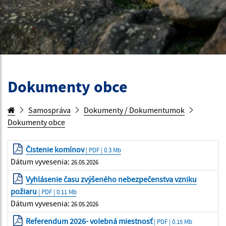
Dokumenty obce
Samospráva
Dokumenty / Dokumentumok
Dokumenty obce
Čistenie komínov
| PDF | 0.3 Mb
Dátum vyvesenia:
26.05.2026
Vyhlásenie času zvýšeného nebezpečenstva vzniku
požiaru
| PDF | 0.11 Mb
Dátum vyvesenia:
26.05.2026
Referendum 2026- volebná miestnosť
| PDF | 0.15 Mb