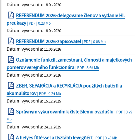
Dátum vyvesenia:
18.05.2026
REFERENDUM 2026-delegovanie členov a vydanie Hl.
preukazy
| PDF | 0.23 Mb
Dátum vyvesenia:
18.05.2026
REFERENDUM 2026-zapisovateľ
| PDF | 0.08 Mb
Dátum vyvesenia:
11.05.2026
Oznámenie funkcií, zamestnaní, činností a majetkových
pomerov verejného funkcionára
| PDF | 3.65 Mb
Dátum vyvesenia:
13.04.2026
ZBER, SEPARÁCIA a RECYKLÁCIA použitých batérií a
akumulátorov
| PDF | 0.24 Mb
Dátum vyvesenia:
15.12.2025
Správnym vykurovaním k čistejšiemu ovzdušiu
| PDF | 0.79
Mb
Dátum vyvesenia:
24.11.2025
A helyes fütéssel a tisztább levegöért
| PDF | 0.78 Mb