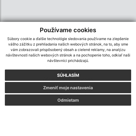
Používame cookies
Súbory cookie a ďalšie technológie sledovania používame na zlepšenie
vášho zážitku z prehliadania našich webových stránok, na to, aby sme
vám zobrazovali prispôsobený obsah a cielené reklamy, na analýzu
návštevnosti našich webových stránok a na pochopenie toho, odkiaľ naši
návštevníci prichádzajú.
Informácie o stránke:
SÚHLASÍM
Vyhlásenie o prístupnosti
Autorské práva
Zmeniť moje nastavenia
Ochrana osobných údajov
Odmietam
Navigácia:
Vytlačiť aktuálnu stránku
Mapa stránok
Cookies