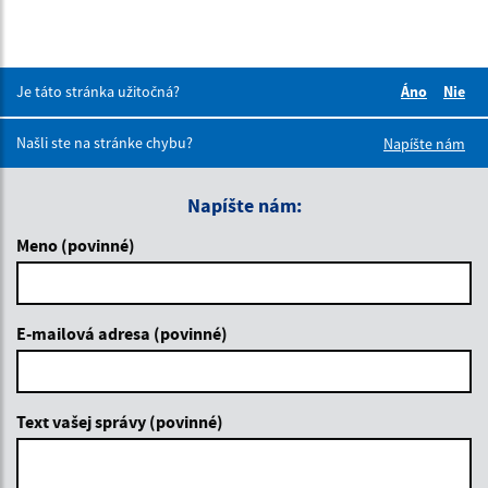
Je táto stránka užitočná?
Áno
Nie
Boli tieto 
Boli 
Našli ste na stránke chybu?
Napíšte nám
Napíšte nám:
Meno (povinné)
E-mailová adresa (povinné)
Text vašej správy (povinné)