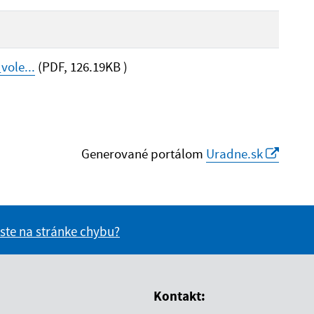
ole...
(PDF, 126.19KB )
Generované portálom
Uradne.sk
 ste na stránke chybu?
vás užitočné?
e pre vás užitočné?
Kontakt: