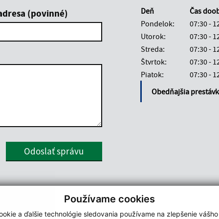
Deň
Čas doo
adresa (povinné)
Pondelok:
07:30 - 1
Utorok:
07:30 - 1
Streda:
07:30 - 1
Štvrtok:
07:30 - 1
Piatok:
07:30 - 1
Obedňajšia prestáv
Google reCaptcha Response
Odoslať správu
Používame cookies
okie a ďalšie technológie sledovania používame na zlepšenie vášho