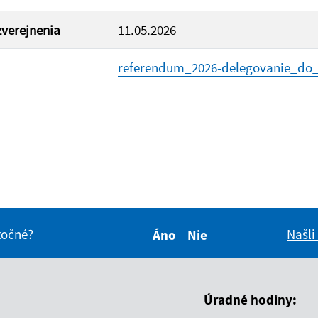
verejnenia
11.05.2026
referendum_2026-delegovanie_do_v
itočné?
Našli
Áno
Nie
Boli tieto informácie pre 
Boli tieto informáci
Úradné hodiny: