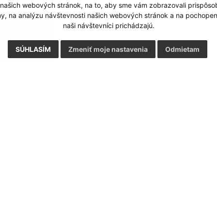
 našich webových stránok, na to, aby sme vám zobrazovali prispôs
my, na analýzu návštevnosti našich webových stránok a na pochopeni
naši návštevníci prichádzajú.
SÚHLASÍM
Zmeniť moje nastavenia
Odmietam
Rýchle odkazy:
Aktualiz
nku
Naša obec
27.07.2026 
História
RSS
Fotogaléria