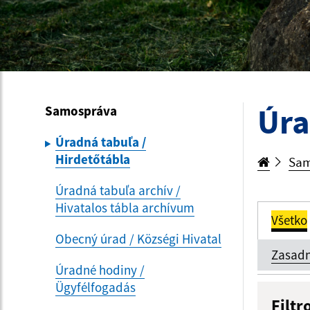
Úra
Samospráva
Úradná tabuľa /
Hirdetőtábla
Sam
Úradná tabuľa archív /
Hivatalos tábla archívum
Všetko
Obecný úrad / Községi Hivatal
Zasadn
Úradné hodiny /
Ügyfélfogadás
Filtr