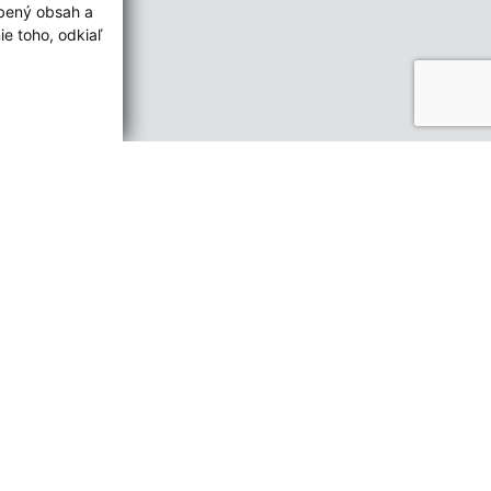
obený obsah a
e toho, odkiaľ
ované:
Správca obsahu:
15:24 hod.
Správca obsahu je Obec Kleňany.
Vytvorené v súlade s
Jednotným
dizajn manuálom elektronických