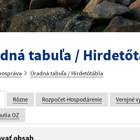
dná tabuľa / Hirdető
ospráva
Úradná tabuľa / Hirdetőtábla
Rôzne
Rozpočet-Hospodárenie
Verejné v
utia OZ
ovať obsah