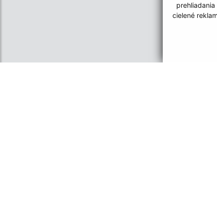
prehliadania
cielené rekla
Informácie o stránke:
Navigácia:
Vyhlásenie o prístupnosti
Vytlačiť aktuálnu strá
Autorské práva
Mapa stránok
Ochrana osobných údajov
Cookies