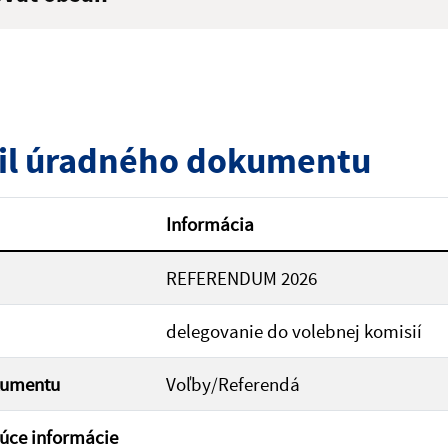
:
Popis:
zverejnenia do:
il úradného dokumentu
ovať
Informácia
REFERENDUM 2026
delegovanie do volebnej komisií
kumentu
Voľby/Referendá
úce informácie