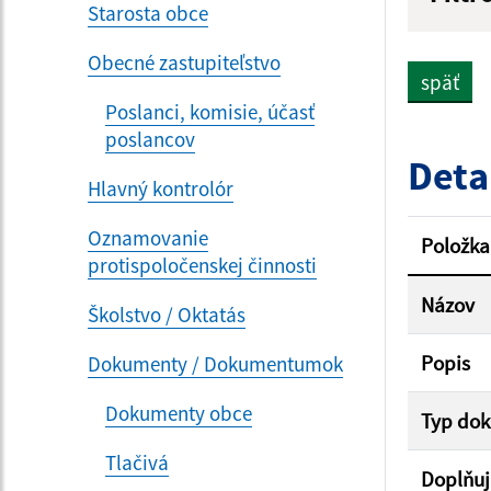
Starosta obce
Názov
Obecné zastupiteľstvo
späť
Poslanci, komisie, účasť
Dátum 
poslancov
Deta
Hlavný kontrolór
Filtr
Oznamovanie
Položka
protispoločenskej činnosti
Názov
Školstvo / Oktatás
Popis
Dokumenty / Dokumentumok
Dokumenty obce
Typ do
Tlačivá
Doplňuj